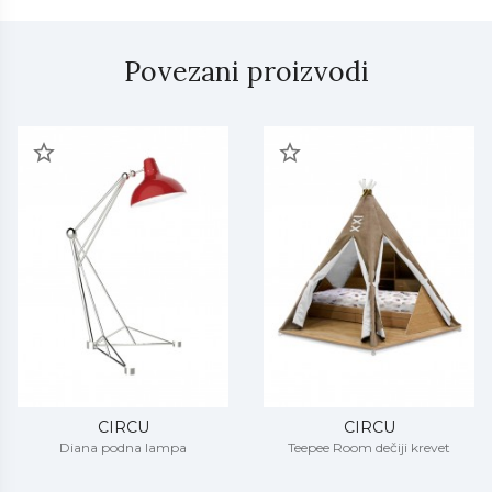
kreiraju u Portugaliji, upotrebom najfinijih materijala, u
kombinaciji sa izobiljem strasti. Cilj kompanije Circu je
kreiranje unikatnog, ekskluzivnog i magičnog nameštaja
Povezani proizvodi
izvrsnog dizajna.
CIRCU
CIRCU
Diana podna lampa
Teepee Room dečiji krevet