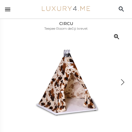
CIRCU
Teepee Room dečiji krevet
MATERIJALI
Aluminijum, akril, mesing, sintetička koža sa teksturom kore breskve
Teepee je dečiji krevet inspirisan tradicionalnim indijanskim šatorima.
ZAVRŠNA OBRADA
Teepee je dizajniran po uzoru na Disney princezu Pokahontas i njene
slobodne i visoko duhovne ličnosti. Deca će biti privučena u ovu sobu
Sjajni lak