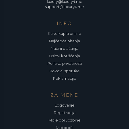
luxury@luxury4.me
support@luxury4.me
INFO
Kako kupiti online
Najčepća pitanja
Načini plaćanja
Uslovi korišćenja
Politika privatnosti
Rokovi isporuke
Reklamacije
ZA MENE
Logovanje
Registracija
Moje porudžbine
Moj profil