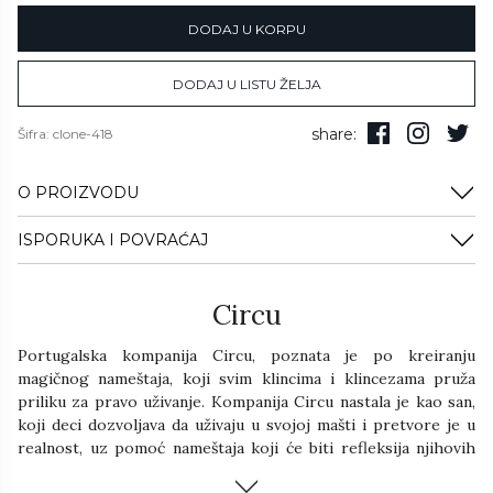
zbog osećaja avanture koju inspiriše.
DODAJ U KORPU
TEŽINA
Izrađen od čvrstog hrastovog furnira, kako na bazi, tako i u krevetu.
Napravljen je od strukture sa 5 stubova koji su prekriveni
Približno: 102kg
DODAJ U LISTU ŽELJA
sintetičkom kožom koja poseduje teksturu kore breskve.
DIMENZIJE
share:
Šifra: clone-418
Ugodan je, udoban i razigran, sa interaktivnim dizajnerskim
elementima kao što su daljinsko kontrolisano svetlo i zvučni sistem.
Prečnik: 150 cm
O PROIZVODU
Visina: 140 cm
ISPORUKA I POVRAĆAJ
Circu
Portugalska kompanija Circu, poznata je po kreiranju
magičnog nameštaja, koji svim klincima i klincezama pruža
priliku za pravo uživanje. Kompanija Circu nastala je kao san,
koji deci dozvoljava da uživaju u svojoj mašti i pretvore je u
realnost, uz pomoć nameštaja koji će biti refleksija njihovih
fantazija i magičnog sveta. Njihovi komadi nameštaja ručno se