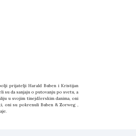
lji prijatelji Harald Buben i Kristijan
eli su da sanjaju o putovanju po svetu, a
iju u svojim tinejdžerskim danima, oni
enti, oni su pokrenuli Buben & Zorweg ,
aje.
a u blizini Štutgarta. Sa akcentom na
 meri i enterijere za izložbe satova,