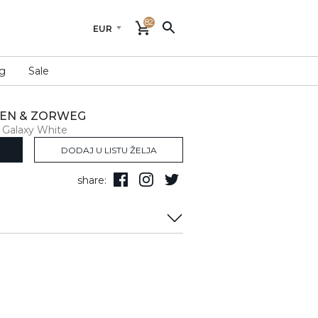
82
tem zakljucavanja
na preklop
pa koza sa kroko uzorkom
g
Sale
ja
nerdjajuceg celika
jfinijim velurom
sokim sjajem
EN & ZORWEG
 Galaxy White
a
DODAJ U LISTU ŽELJA
em za pracenje
share:
obliku krila leptira
a
macka sigurosna klasifikacija)