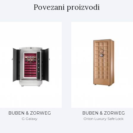
privatnim stanovima, na jahtama i u palatama širom sveta, u sav
Povezani proizvodi
ova-butika, kompanija je prisutna u više od 100 zemalja. Buben & 
portistima i holivudskim zvezdama, a pored svojih vernih klijenata
 , dok sa nekima od njih sarađuje još od ’90-ih godina prošlog veka.
a inspiraciju iz ranog 20. veka, iz Art Deco perioda kada su dobav
travagantnih i neprolaznih objekata lepote. Iza besprekorno oblik
arstva, koji “hvata” sve refleksije svetlosti, Buben & Zorweg ok
 skupog kolekcionarstva i umetničko delo . Može se uživati u njem
o sobe i fokus razgovora.
20. godišnjicu. Pravi luksuz se nalazi u detaljima, i Buben & 
u svaki detalj - od traženja nadaleko i naširoko ručno odabrano
rweg Object of Time Aston Martin One77 kliznih vrata koja se otv
BUBEN & ZORWEG
BUBEN & ZORWEG
G Galaxy
Orion Luxury Safe Lock