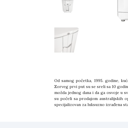
Od samog početka, 1995. godine, kuća „
Zorveg prvi put su se sreli sa 10 godina
možda jednog dana i da ga osvoje u sv
su počeli sa prodajom australijskih op
specijalizovan za luksuzno izrađena st
Danas, Buben & Zorweg je carstvo izu
elegantnom, veoma zapaženom dizajnu 