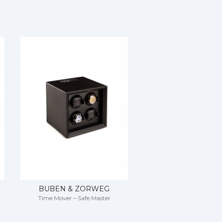
remenim, tradicionalnim i kraljevskim
Zorweg je sarađivao sa Aston Martinom ,
, diči se i bliskim ličnim odnosima sa
ljači luksuznih materijala kombinovali
ovanih vrata sa šavovima od krokodilske
uplja timove majstora svetske klase za
u u privatnoj ili studijskoj garderobi.
Zorweg je čist razrađen luksuz u svom
g retkog makasar abonosa sa savršenom
araju i zatvaraju daljinski, na dodir
BUBEN & ZORWEG
BUBEN & ZOR
Time Mover – Safe Master
Galaxy Tabletop