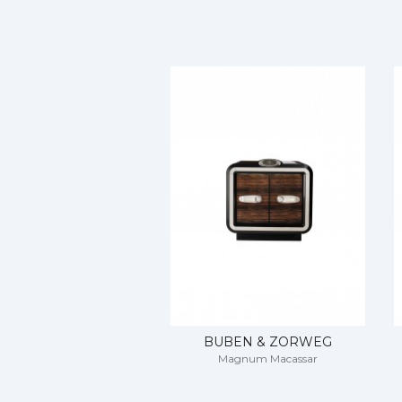
nakita i kolekcionarskih predmeta u 
uslovima.
Sa 7 samostalnih butika i preko 25 šop
brojnim šefovima država, vladarima, s
svojim zastupnicima na Istoku i Zapadu
Buben & Zorweg za svoju estetiku uzim
raskošne materijale radi stvaranja eks
kože, u kabinetu savremenog kolekcion
svako novo prilagodljivo remek-delo.
Buben & Zorweg remek-delo je i izložba
Ali najčešće, ono postaje centralni de
"Mi smo oduševljeni što obeležavamo 
najboljem izdanju. Mi ulažemo misao 
granulacijom i bojom , do Buben & Zo
dugmeta", kaže Kristijan Zorveg.
BUBEN & ZORWEG
Magnum Macassar
Buben & Zorweg