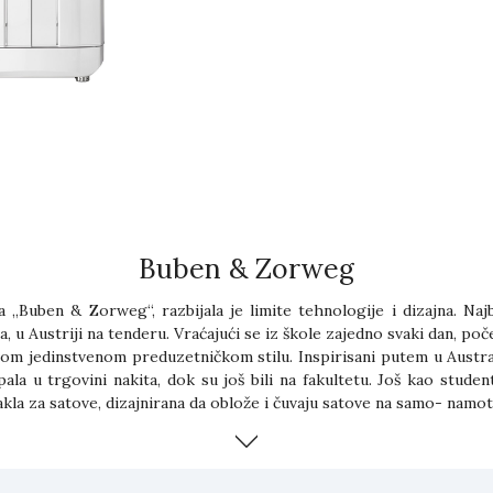
Buben & Zorweg
Buben & Zorweg“, razbijala je limite tehnologije i dizajna. Najbo
, u Austriji na tenderu. Vraćajući se iz škole zajedno svaki dan, poč
om jedinstvenom preduzetničkom stilu. Inspirisani putem u Austral
ala u trgovini nakita, dok su još bili na fakultetu. Još kao stud
akla za satove, dizajnirana da oblože i čuvaju satove na samo- namot
zetnog luksuza sa fabrikom u srcu nemačkog inženjerskog region
i najsavremenijoj tehnologiji, Buben & Zorweg stvara objekte po