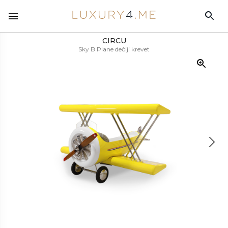
CIRCU
Sky B Plane dečiji krevet
MATERIJALI
Fiberglas, guma, nerđajući čelik, drvo
ZAVRŠNA OBRADA
Ski B Plane je dečiji krevet sa dizajnom koji inspiriše vazduhoplovstvo
Hromirane obloge, sjajni lak
i ima za cilj da aktivira decu da budu maštovitija . Ukrasna dekoracija
za decu je savršena za podsticanje avanturističkog duha dece.
TEŽINA