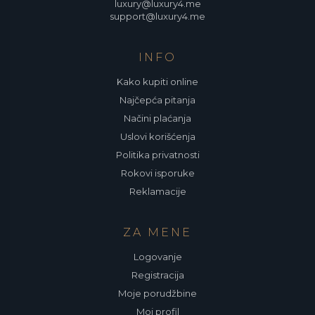
luxury@luxury4.me
support@luxury4.me
INFO
Kako kupiti online
Najčepća pitanja
Načini plaćanja
Uslovi korišćenja
Politika privatnosti
Rokovi isporuke
Reklamacije
ZA MENE
Logovanje
Registracija
Moje porudžbine
Moj profil