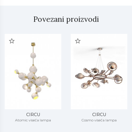
kreiraju u Portugaliji, upotrebom najfinijih materijala, u
kombinaciji sa izobiljem strasti. Cilj kompanije Circu je
kreiranje unikatnog, ekskluzivnog i magičnog nameštaja
Povezani proizvodi
izvrsnog dizajna.
CIRCU
CIRCU
Atomic viseća lampa
Cosmo viseća lampa