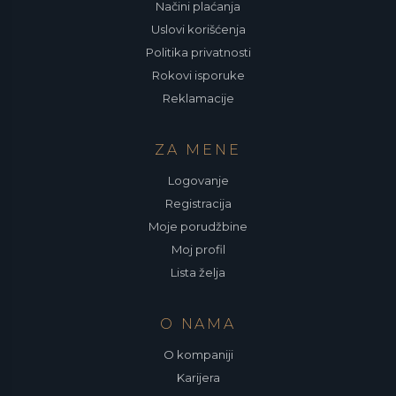
Načini plaćanja
Uslovi korišćenja
Politika privatnosti
Rokovi isporuke
Reklamacije
ZA MENE
Logovanje
Registracija
Moje porudžbine
Moj profil
Lista želja
O NAMA
O kompaniji
Karijera