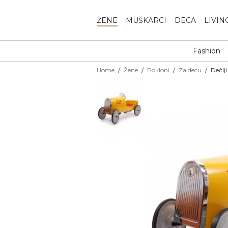
ŽENE
MUŠKARCI
DECA
LIVIN
Fashion
Home
Žene
Pokloni
Za decu
Dečij