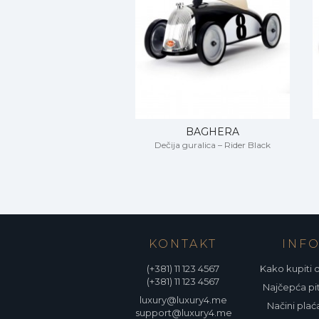
BAGHERA
Dečija guralica – Rider Black
KONTAKT
INF
(+381) 11 123 4567
Kako kupiti 
(+381) 11 123 4567
Najčepća pi
luxury@luxury4.me
Načini plać
support@luxury4.me