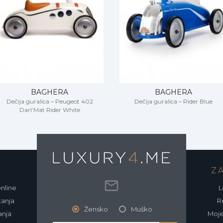
BAGHERA
BAGHERA
Dečija guralica – Peugeot 402
Dečija guralica – Rider Blue
Darl’Mat Rider White
O
Z
online
L
tanja
Re
Žensko
Muško
anja
Moje