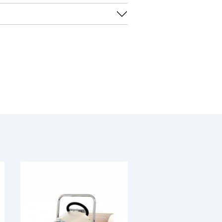
x 40 x 50 cm
čivo uz nadzor roditelja