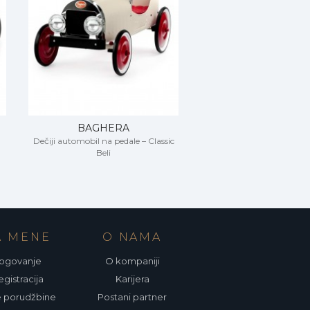
BAGHERA
BAGHERA
Dečiji automobil na pedale – Classic
Dečija guralica – Citroe
Beli
A MENE
O NAMA
ogovanje
O kompaniji
gistracija
Karijera
 porudžbine
Postani partner