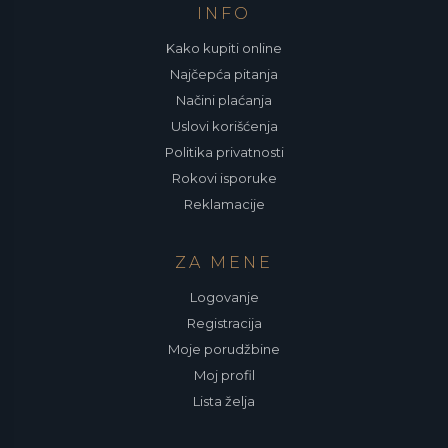
INFO
Kako kupiti online
Najčepća pitanja
Načini plaćanja
Uslovi korišćenja
Politika privatnosti
Rokovi isporuke
Reklamacije
ZA MENE
Logovanje
Registracija
Moje porudžbine
Moj profil
Lista želja