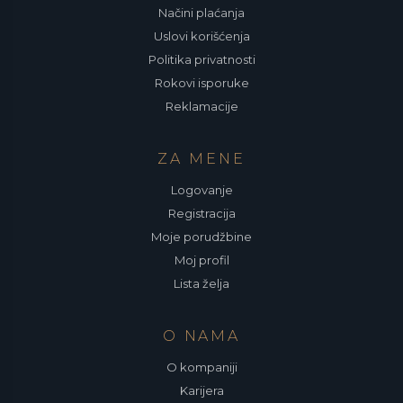
Načini plaćanja
Uslovi korišćenja
Politika privatnosti
Rokovi isporuke
Reklamacije
ZA MENE
Logovanje
Registracija
Moje porudžbine
Moj profil
Lista želja
O NAMA
O kompaniji
Karijera