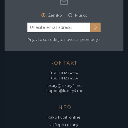
Žensko
Muško
Prijavite se i otkrijte novosti i promocije.
KONTAKT
(+381) 11 123 4567
(+381) 11 123 4567
luxury@luxury4.me
support@luxury4.me
INFO
Kako kupiti online
Najčepća pitanja