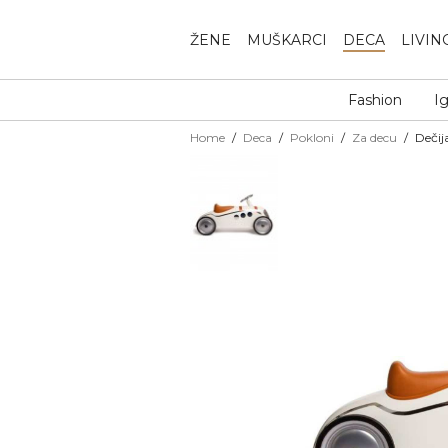
ŽENE
MUŠKARCI
DECA
LIVIN
Fashion
I
Home
Deca
Pokloni
Za decu
Dečij