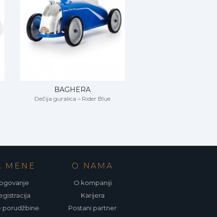
BAGHERA
BAGHERA
Dečija guralica – Rider Blue
Dečija guralica – Ride
A MENE
O NAMA
ogovanje
O kompaniji
gistracija
Karijera
 porudžbine
Postani partner