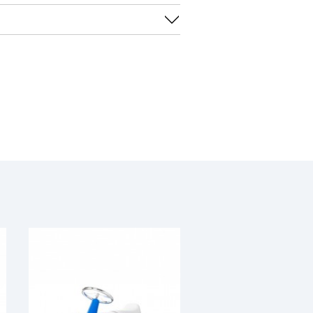
x 36 x 35 cm
čivo uz nadzor roditelja