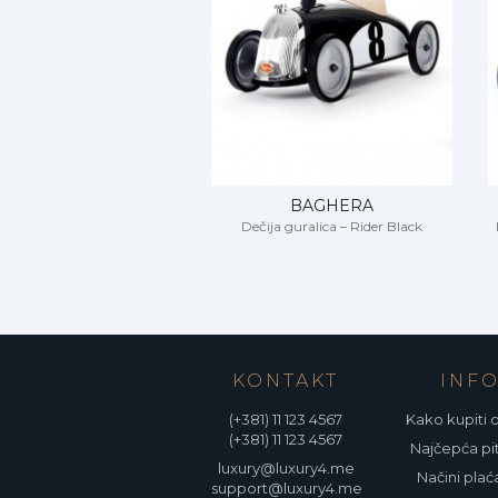
BAGHERA
Dečija guralica – Rider Black
KONTAKT
INF
(+381) 11 123 4567
Kako kupiti 
(+381) 11 123 4567
Najčepća pi
luxury@luxury4.me
Načini plać
support@luxury4.me