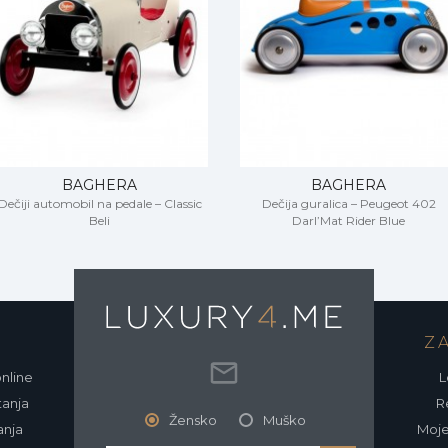
BAGHERA
BAGHERA
Dečiji automobil na pedale – Classic
Dečija guralica – Peugeot 402
Beli
Darl’Mat Rider Blue
O
Z
online
L
tanja
Re
Žensko
Muško
anja
Moje