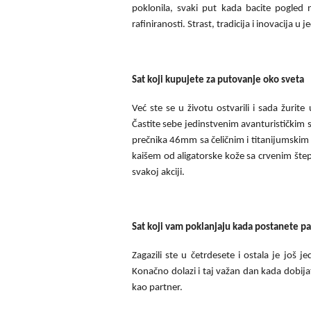
poklonila, svaki put kada bacite pogled 
rafiniranosti. Strast, tradicija i inovacija 
Sat koji kupujete za putovanje oko sveta
Već ste se u životu ostvarili i sada žurite
Častite sebe jedinstvenim avanturističkim
prečnika 46mm sa čeličnim i titanijumski
kaišem od aligatorske kože sa crvenim štep
svakoj akciji.
Sat koji vam poklanjaju kada postanete pa
Zagazili ste u četrdesete i ostala je još j
Konačno dolazi i taj važan dan kada dobija
kao partner.