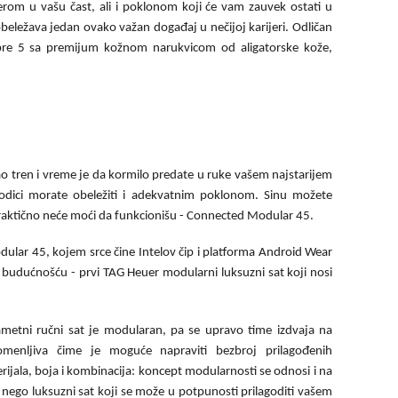
om u vašu čast, ali i poklonom koji će vam zauvek ostati u
beležava jedan ovako važan događaj u nečijoj karijeri. Odličan
ibre 5 sa premijum kožnom narukvicom od aligatorske kože,
kao tren i vreme je da kormilo predate u ruke vašem najstarijem
dici morate obeležiti i adekvatnim poklonom. Sinu možete
praktično neće moći da funkcionišu - Connected Modular 45.
odular 45, kojem srce čine Intelov čip i platforma Android Wear
s budućnošću - prvi TAG Heuer modularni luksuzni sat koji nosi
metni ručni sat je modularan, pa se upravo time izdvaja na
menljiva čime je moguće napraviti bezbroj prilagođenih
erijala, boja i kombinacija: koncept modularnosti se odnosi i na
, nego luksuzni sat koji se može u potpunosti prilagoditi vašem