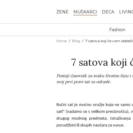
ŽENE
MUŠKARCI
DECA
LIVIN
Fashion
Home
Blog
7 satova koji će vam obeležit
7 satova koji 
Postoji časovnik za svaku životnu fazu i
svoj prvi pravi sat za odrasle.
Ručni sat je moćno oružje koje ne samo 
sati” (nadamo se s velikom preciznošću), ve
drugog modnog predmeta. Istraživanja k
porudžbini ili skupih naočara za sunce.