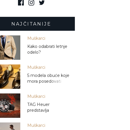
NAJČITANIJE
Muškarci
Kako odabrati letnje
odelo?
Muškarci
5 modela obuće koje
mora posedovati
svaki muškarac
Muškarci
TAG Heuer
predstavlja
redizajnirane Carrera
Calibre 16 hronografe
Muškarci