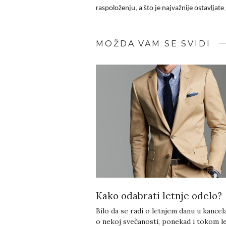
raspoloženju, a što je najvažnije ostavljate
MOŽDA VAM SE SVIDI
Kako odabrati letnje odelo?
Bilo da se radi o letnjem danu u kancelar
o nekoj svečanosti, ponekad i tokom l