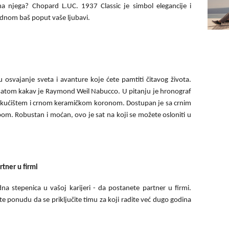
na njega? Chopard L.UC. 1937 Classic je simbol elegancije i
u jednom baš poput vaše ljubavi.
 u osvajanje sveta i avanture koje ćete pamtiti čitavog života.
 satom kakav je Raymond Weil Nabucco. U pitanju je hronograf
m kućištem i crnom keramičkom koronom. Dostupan je sa crnim
om. Robustan i moćan, ovo je sat na koji se možete osloniti u
rtner u firmi
edna stepenica u vašoj karijeri - da postanete partner u firmi.
te ponudu da se priključite timu za koji radite već dugo godina