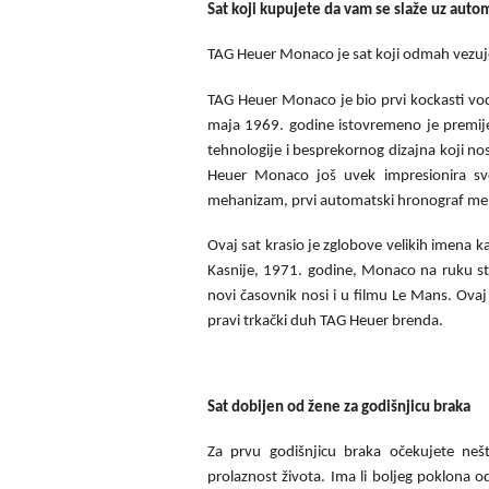
Sat koji kupujete da vam se slaže uz auto
TAG Heuer Monaco je sat koji odmah vezuj
TAG Heuer Monaco je bio prvi kockasti vod
maja 1969. godine istovremeno je premije
tehnologije i besprekornog dizajna koji nose
Heuer Monaco još uvek impresionira sv
mehanizam, prvi automatski hronograf meh
Ovaj sat krasio je zglobove velikih imena ka
Kasnije, 1971. godine, Monaco na ruku stav
novi časovnik nosi i u filmu Le Mans. Ovaj
pravi trkački duh TAG Heuer brenda.
Sat dobijen od žene za godišnjicu braka
Za prvu godišnjicu braka očekujete nešt
prolaznost života. Ima li boljeg poklona o