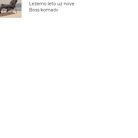
Ležerno leto uz nove
Boss komade