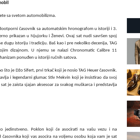
mobil
ete sa svetom automobilizma.
ootporni časovnik sa automatskim hronografom u istoriji i 3.
rno prikazan u Njujorku i Ženevi. Ovaj sat nudi savršen spoj
 dugu istoriju i tradiciju. Baš kao i pre nekoliko decenija, TAG
ojim dizajnom. U njemu se nalazi Chronomatic Calibre 11
anizam ponuđen u istoriji ručnih satova.
o što je Džo Sifert, prvi trkač koji je nosio TAG Heuer časovnik.
lja i legendarni glumac Stiv Mekvin koji je insistirao da svoj
 sat je zaista sjajan aksesoar za svakog muškarca i predstavlja
o jedinstveno. Poklon koji će asocirati na vašu vezu i na
d časovnika koji vas asocira na voljenu osobu koja vam je sat