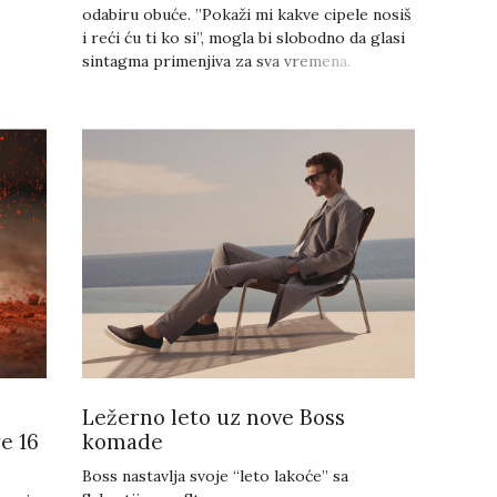
odabiru obuće. ”Pokaži mi kakve cipele nosiš
i reći ću ti ko si”, mogla bi slobodno da glasi
sintagma primenjiva za sva vremena.
Ležerno leto uz nove Boss
e 16
komade
Boss nastavlja svoje “leto lakoće” sa