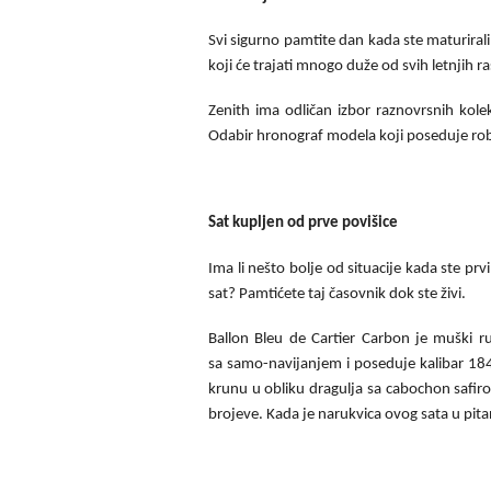
Svi sigurno pamtite dan kada ste maturirali. 
koji će trajati mnogo duže od svih letnjih r
Zenith ima odličan izbor raznovrsnih kol
Odabir hronograf modela koji poseduje rob
Sat kupljen od prve povišice
Ima li nešto bolje od situacije kada ste pr
sat? Pamtićete taj časovnik dok ste živi.
Ballon Bleu de Cartier Carbon je muški 
sa samo-navijanjem i poseduje kalibar 184
krunu u obliku dragulja sa cabochon safiro
brojeve. Kada je narukvica ovog sata u pitan