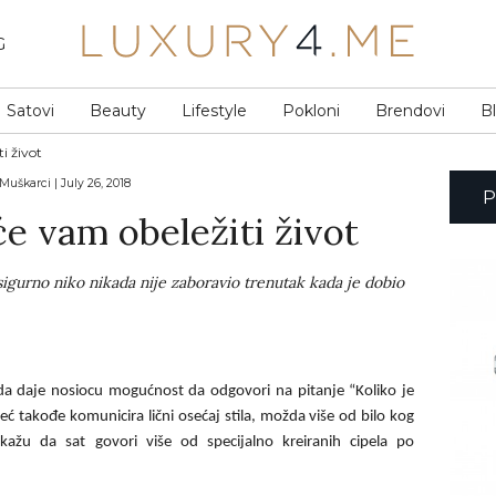
G
Satovi
Beauty
Lifestyle
Pokloni
Brendovi
B
i život
Muškarci | July 26, 2018
će vam obeležiti život
 sigurno niko nikada nije zaboravio trenutak kada je dobio
da daje nosiocu mogućnost da odgovori na pitanje “Koliko je
ć takođe komunicira lični osećaj stila, možda više od bilo kog
ažu da sat govori više od specijalno kreiranih cipela po