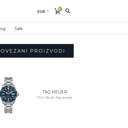
82
log
Sale
POVEZANI PROIZVODI
TAG HEUER
TAG Heuer Aquaracer