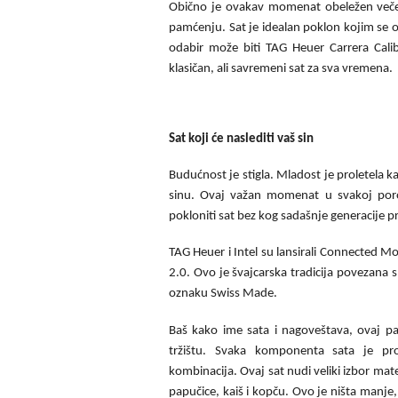
Obično je ovakav momenat obeležen večer
pamćenju. Sat je idealan poklon kojim se o
odabir može biti TAG Heuer Carrera Cal
klasičan, ali savremeni sat za sva vremena.
Sat koji će naslediti vaš sin
Budućnost je stigla. Mladost je proletela 
sinu. Ovaj važan momenat u svakoj poro
pokloniti sat bez kog sadašnje generacije 
TAG Heuer i Intel su lansirali Connected M
2.0. Ovo je švajcarska tradicija povezana 
oznaku Swiss Made.
Baš kako ime sata i nagoveštava, ovaj pa
tržištu. Svaka komponenta sata je pro
kombinacija. Ovaj sat nudi veliki izbor mat
papučice, kaiš i kopču. Ovo je ništa manje