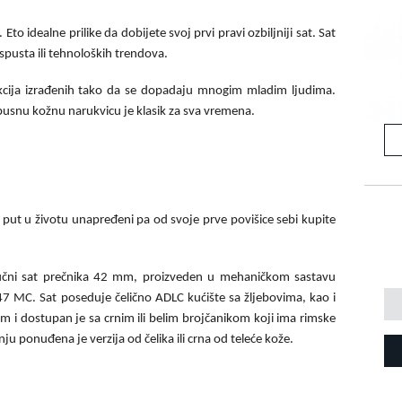
Eto idealne prilike da dobijete svoj prvi pravi ozbiljniji sat. Sat
aspusta ili tehnoloških trendova.
ekcija izrađenih tako da se dopadaju mnogim mladim ljudima.
usnu kožnu narukvicu je klasik za sva vremena.
vi put u životu unapređeni pa od svoje prve povišice sebi kupite
ručni sat prečnika 42 mm, proizveden u mehaničkom sastavu
7 MC. Sat poseduje čelično ADLC kućište sa žljebovima, kao i
m i dostupan je sa crnim ili belim brojčanikom koji ima rimske
ju ponuđena je verzija od čelika ili crna od teleće kože.