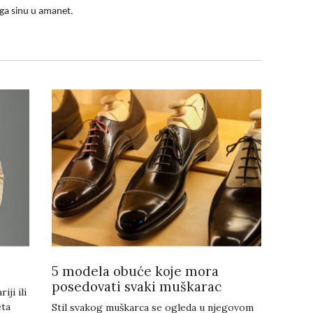
 ga sinu u amanet.
5 modela obuće koje mora
posedovati svaki muškarac
iji ili
eta
Stil svakog muškarca se ogleda u njegovom