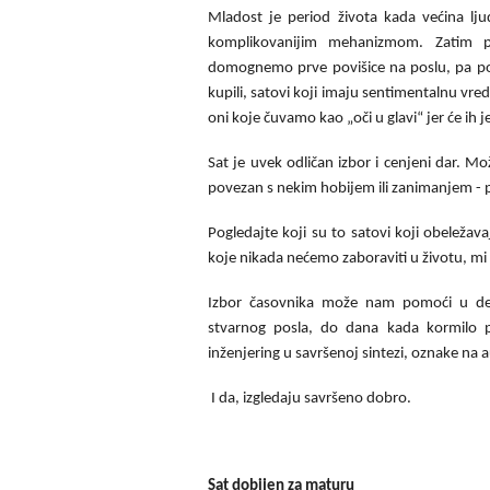
Mladost je period života kada većina lju
komplikovanijim mehanizmom. Zatim p
domognemo prve povišice na poslu, pa pot
kupili, satovi koji imaju sentimentalnu vred
oni koje čuvamo kao „oči u glavi“ jer će ih 
Sat je uvek odličan izbor i cenjeni dar. Mož
povezan s nekim hobijem ili zanimanjem - pi
Pogledajte koji su to satovi koji obeleža
koje nikada nećemo zaboraviti u životu, mi n
Izbor časovnika može nam pomoći u defi
stvarnog posla, do dana kada kormilo 
inženjering u savršenoj sintezi, oznake na 
I da, izgledaju savršeno dobro.
Sat dobijen za maturu